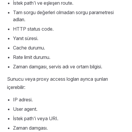
İstek path'i ve eşleşen route.
Tam sorgu değerleri olmadan sorgu parametresi
adları.
HTTP status code.
Yanıt süresi.
Cache durumu.
Rate limit durumu.
Zaman damgası, servis adı ve ortam bilgisi.
Sunucu veya proxy access logları ayrıca şunları
içerebilir:
IP adresi.
User agent.
İstek path'i veya URI.
Zaman damgası.