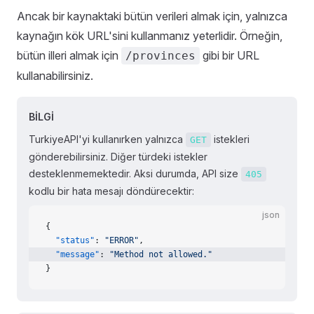
Ancak bir kaynaktaki bütün verileri almak için, yalnızca
kaynağın kök URL'sini kullanmanız yeterlidir. Örneğin,
bütün illeri almak için
gibi bir URL
/provinces
kullanabilirsiniz.
BİLGİ
TurkiyeAPI'yi kullanırken yalnızca
istekleri
GET
gönderebilirsiniz. Diğer türdeki istekler
desteklenmemektedir. Aksi durumda, API size
405
kodlu bir hata mesajı döndürecektir:
json
{
  "status"
: 
"ERROR"
,
  "message"
: 
"Method not allowed."
}