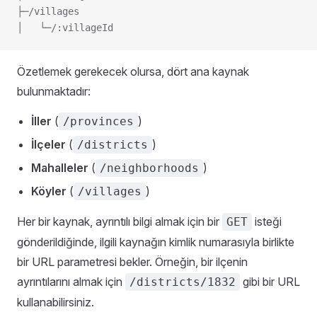
├─/villages
│   └─/:villageId
Özetlemek gerekecek olursa, dört ana kaynak
bulunmaktadır:
İller
(
)
/provinces
İlçeler
(
)
/districts
Mahalleler
(
)
/neighborhoods
Köyler
(
)
/villages
Her bir kaynak, ayrıntılı bilgi almak için bir
isteği
GET
gönderildiğinde, ilgili kaynağın kimlik numarasıyla birlikte
bir URL parametresi bekler. Örneğin, bir ilçenin
ayrıntılarını almak için
gibi bir URL
/districts/1832
kullanabilirsiniz.