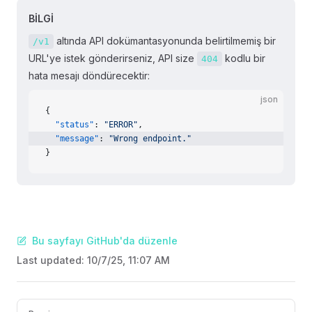
BİLGİ
altında API dokümantasyonunda belirtilmemiş bir
/v1
URL'ye istek gönderirseniz, API size
kodlu bir
404
hata mesajı döndürecektir:
json
{
  "status"
: 
"ERROR"
,
  "message"
: 
"Wrong endpoint."
}
Bu sayfayı GitHub'da düzenle
Last updated:
10/7/25, 11:07 AM
Pager