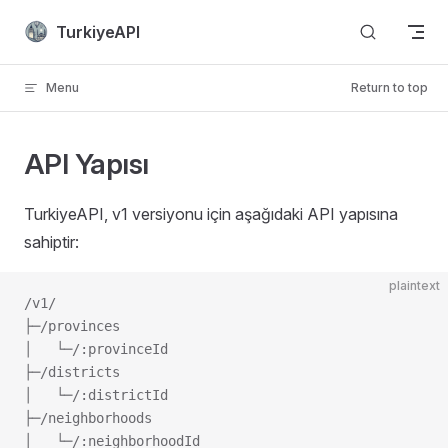
Skip to content
TurkiyeAPI
Menu
Return to top
API Yapısı
TurkiyeAPI, v1 versiyonu için aşağıdaki API yapısına
sahiptir:
plaintext
/v1/
├─/provinces
│   └─/:provinceId
├─/districts
│   └─/:districtId
├─/neighborhoods
│   └─/:neighborhoodId